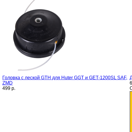
Головка с леской GTH для Huter GGT и GET-1200SL SAF,
ZMD
6
499 p.