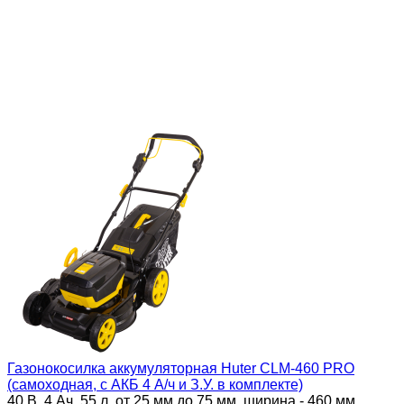
Газонокосилка аккумуляторная Huter CLM-460 PRO
(самоходная, с АКБ 4 А/ч и З.У. в комплекте)
40 В, 4 Ач, 55 л, от 25 мм до 75 мм, ширина - 460 мм