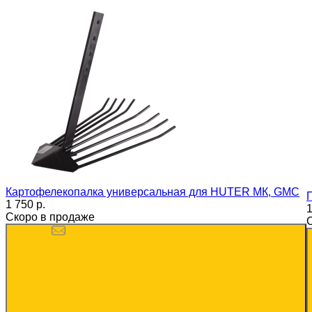
Картофелекопалка универсальная для HUTER МК, GMC
1 750 p.
1
Скоро в продаже